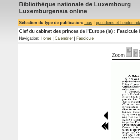
Bibliothèque nationale de Luxembourg
Luxemburgensia online
Sélection du type de publication:
tous
|
quotidiens et hebdomad
Clef du cabinet des princes de l'Europe (la) : Fascicule 
Navigation:
Home
|
Calendrier
|
Fascicule
Zoom