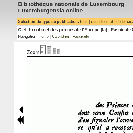
Bibliothèque nationale de Luxembourg
Luxemburgensia online
Sélection du type de publication:
tous
|
quotidiens et hebdomad
Clef du cabinet des princes de l'Europe (la) : Fascicule 
Navigation:
Home
|
Calendrier
|
Fascicule
Zoom