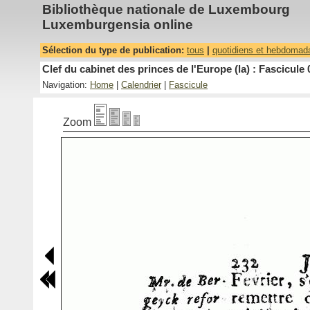
Bibliothèque nationale de Luxembourg
Luxemburgensia online
Sélection du type de publication:
tous
|
quotidiens et hebdomad
Clef du cabinet des princes de l'Europe (la) : Fascicule 
Navigation:
Home
|
Calendrier
|
Fascicule
Zoom