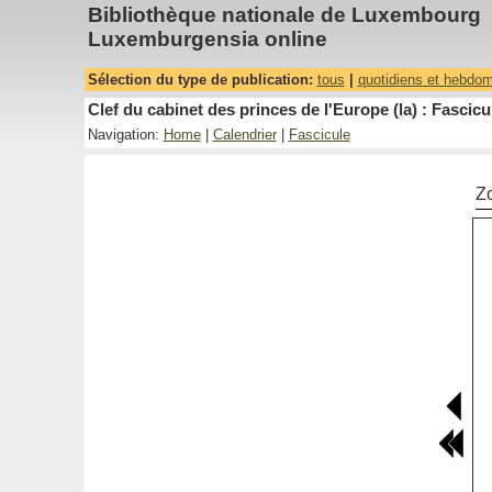
Bibliothèque nationale de Luxembourg
Luxemburgensia online
Sélection du type de publication:
tous
|
quotidiens et hebdo
Clef du cabinet des princes de l'Europe (la) : Fascicu
Navigation:
Home
|
Calendrier
|
Fascicule
Z