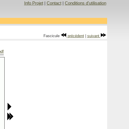
Info Projet
|
Contact
|
Conditions d'utilisation
Fascicule
précédent
|
suivant
pdf