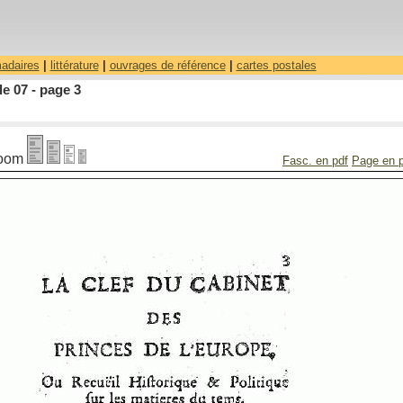
madaires
|
littérature
|
ouvrages de référence
|
cartes postales
le 07 - page 3
oom
Fasc. en pdf
Page en 