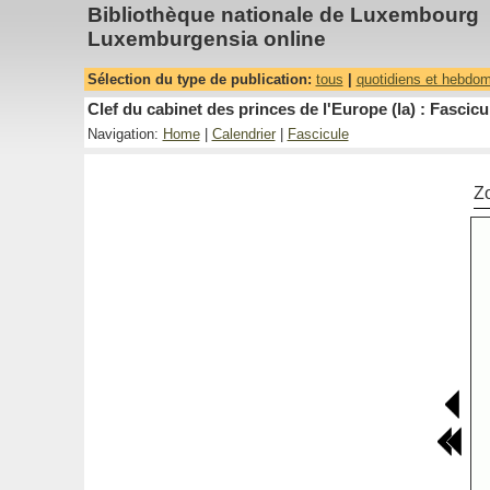
Bibliothèque nationale de Luxembourg
Luxemburgensia online
Sélection du type de publication:
tous
|
quotidiens et hebdo
Clef du cabinet des princes de l'Europe (la) : Fascicu
Navigation:
Home
|
Calendrier
|
Fascicule
Z