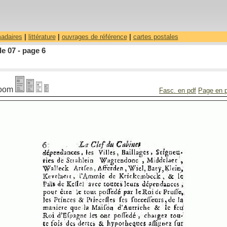
madaires
|
littérature
|
ouvrages de référence
|
cartes postales
le 07 - page 6
oom
Fasc. en pdf
Page en 