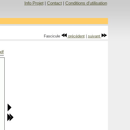
Info Projet
|
Contact
|
Conditions d'utilisation
Fascicule
précédent
|
suivant
pdf