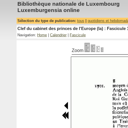
Bibliothèque nationale de Luxembourg
Luxemburgensia online
Sélection du type de publication:
tous
|
quotidiens et hebdomad
Clef du cabinet des princes de l'Europe (la) : Fascicule 
Navigation:
Home
|
Calendrier
|
Fascicule
Zoom