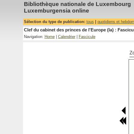
Bibliothèque nationale de Luxembourg
Luxemburgensia online
Sélection du type de publication:
tous
|
quotidiens et hebdo
Clef du cabinet des princes de l'Europe (la) : Fascicu
Navigation:
Home
|
Calendrier
|
Fascicule
Z