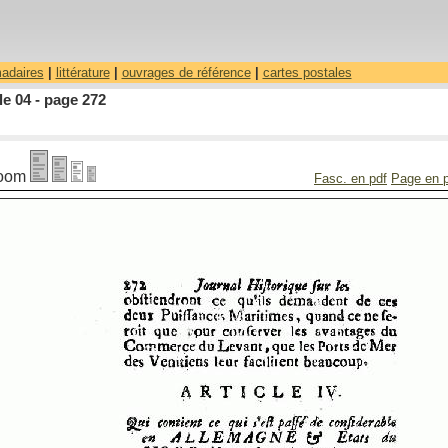
madaires
|
littérature
|
ouvrages de référence
|
cartes postales
le 04 - page 272
oom
Fasc. en pdf
Page en 