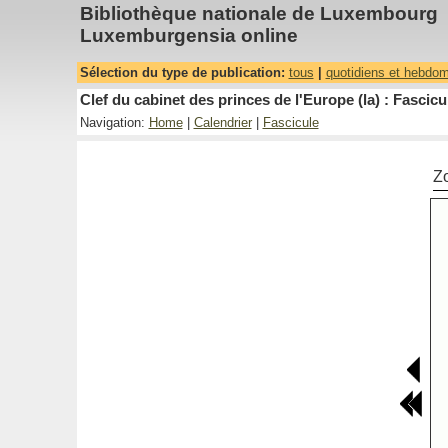
Bibliothèque nationale de Luxembourg
Luxemburgensia online
Sélection du type de publication:
tous
|
quotidiens et hebdo
Clef du cabinet des princes de l'Europe (la) : Fascicu
Navigation:
Home
|
Calendrier
|
Fascicule
Z