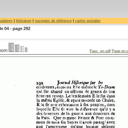
madaires
|
littérature
|
ouvrages de référence
|
cartes postales
le 04 - page 292
oom
Fasc. en pdf
Page en 