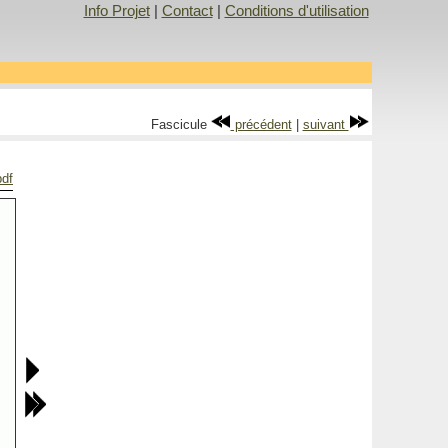
Info Projet
|
Contact
|
Conditions d'utilisation
Fascicule
précédent
|
suivant
pdf