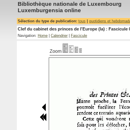
Bibliothèque nationale de Luxembourg
Luxemburgensia online
Sélection du type de publication:
tous
|
quotidiens et hebdomad
Clef du cabinet des princes de l'Europe (la) : Fascicule 
Navigation:
Home
|
Calendrier
|
Fascicule
Zoom