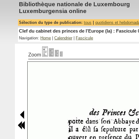
Bibliothèque nationale de Luxembourg
Luxemburgensia online
Sélection du type de publication:
tous
|
quotidiens et hebdomad
Clef du cabinet des princes de l'Europe (la) : Fascicule 
Navigation:
Home
|
Calendrier
|
Fascicule
Zoom