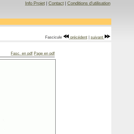
Info Projet
|
Contact
|
Conditions d'utilisation
Fascicule
précédent
|
suivant
Fasc. en pdf
Page en pdf