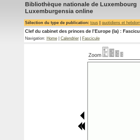
Bibliothèque nationale de Luxembourg
Luxemburgensia online
Sélection du type de publication:
tous
|
quotidiens et hebdo
Clef du cabinet des princes de l'Europe (la) : Fascicu
Navigation:
Home
|
Calendrier
|
Fascicule
Zoom