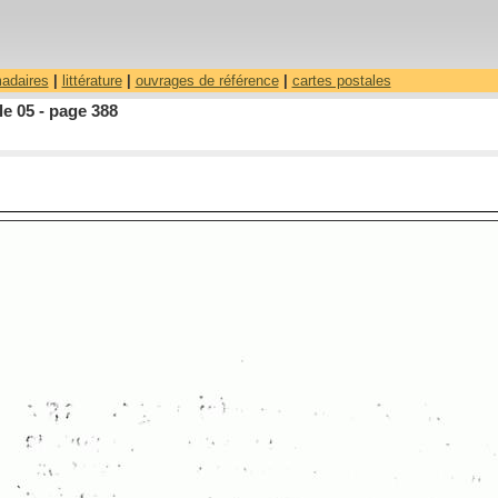
madaires
|
littérature
|
ouvrages de référence
|
cartes postales
le 05 - page 388