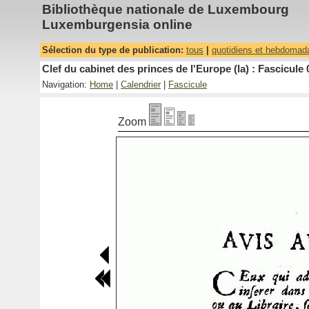
Bibliothèque nationale de Luxembourg
Luxemburgensia online
Sélection du type de publication:
tous
|
quotidiens et hebdomad
Clef du cabinet des princes de l'Europe (la) : Fascicule 
Navigation:
Home
|
Calendrier
|
Fascicule
Zoom