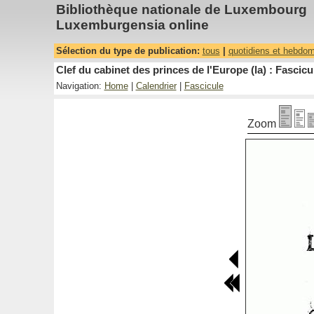
Bibliothèque nationale de Luxembourg
Luxemburgensia online
Sélection du type de publication:
tous
|
quotidiens et hebdo
Clef du cabinet des princes de l'Europe (la) : Fascicu
Navigation:
Home
|
Calendrier
|
Fascicule
Zoom