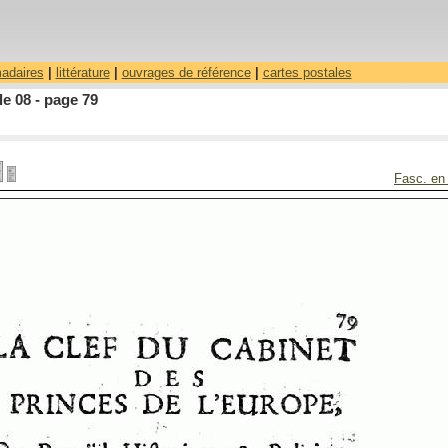
madaires
|
littérature
|
ouvrages de référence
|
cartes postales
le 08 - page 79
Fasc. en