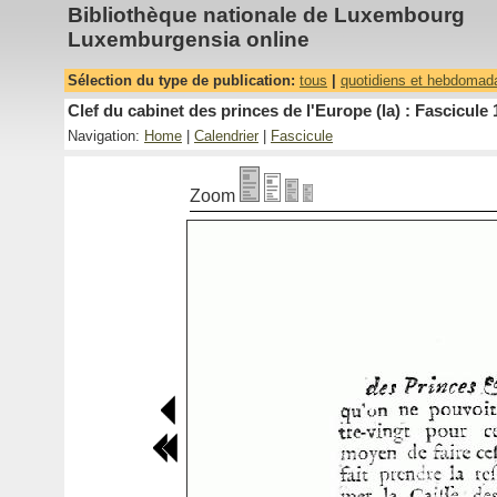
Bibliothèque nationale de Luxembourg
Luxemburgensia online
Sélection du type de publication:
tous
|
quotidiens et hebdomad
Clef du cabinet des princes de l'Europe (la) : Fascicule 
Navigation:
Home
|
Calendrier
|
Fascicule
Zoom