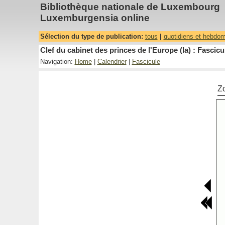
Bibliothèque nationale de Luxembourg
Luxemburgensia online
Sélection du type de publication:
tous
|
quotidiens et hebdo
Clef du cabinet des princes de l'Europe (la) : Fascicu
Navigation:
Home
|
Calendrier
|
Fascicule
Z