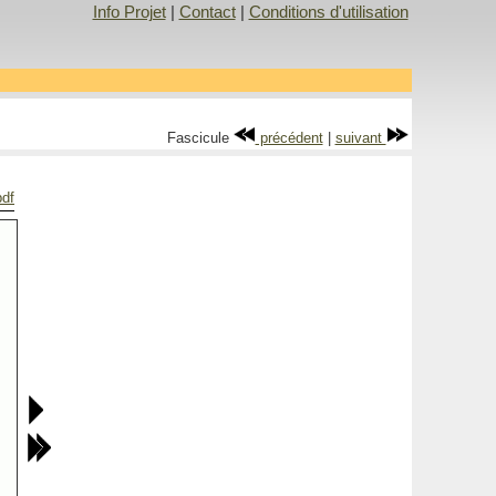
Info Projet
|
Contact
|
Conditions d'utilisation
Fascicule
précédent
|
suivant
pdf