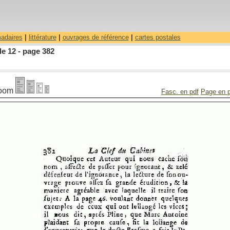
madaires
|
littérature
|
ouvrages de référence
|
cartes postales
le 12 - page 382
oom
Fasc. en pdf
Page en 