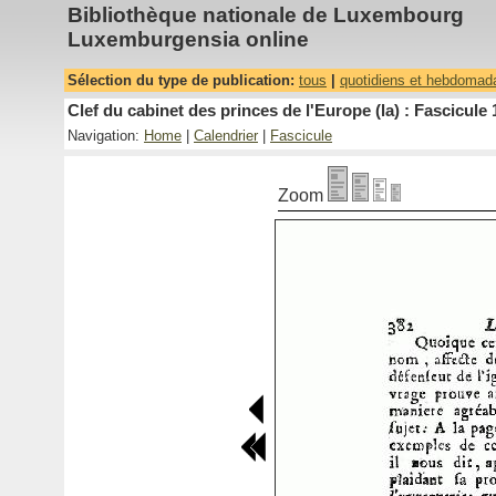
Bibliothèque nationale de Luxembourg
Luxemburgensia online
Sélection du type de publication:
tous
|
quotidiens et hebdomad
Clef du cabinet des princes de l'Europe (la) : Fascicule 
Navigation:
Home
|
Calendrier
|
Fascicule
Zoom