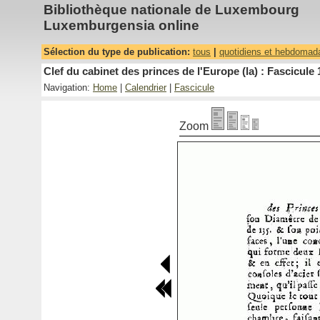
Bibliothèque nationale de Luxembourg
Luxemburgensia online
Sélection du type de publication:
tous
|
quotidiens et hebdomad
Clef du cabinet des princes de l'Europe (la) : Fascicule 
Navigation:
Home
|
Calendrier
|
Fascicule
Zoom