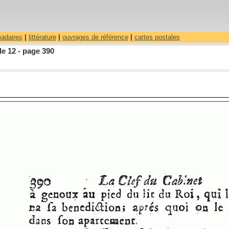
madaires
|
littérature
|
ouvrages de référence
|
cartes postales
le 12 - page 390