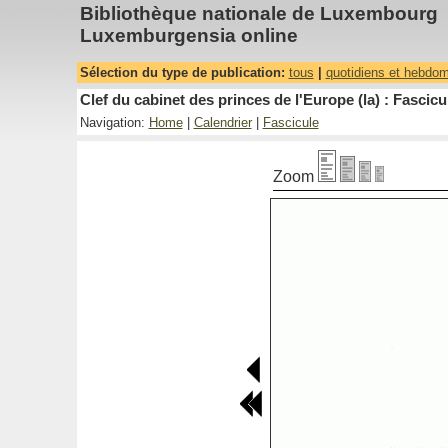
Bibliothèque nationale de Luxembourg
Luxemburgensia online
Sélection du type de publication:
tous
|
quotidiens et hebdo
Clef du cabinet des princes de l'Europe (la) : Fascicu
Navigation:
Home
|
Calendrier
|
Fascicule
Zoom