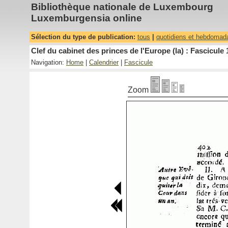
Bibliothèque nationale de Luxembourg
Luxemburgensia online
Sélection du type de publication:
tous
|
quotidiens et hebdomad
Clef du cabinet des princes de l'Europe (la) : Fascicule 
Navigation:
Home
|
Calendrier
|
Fascicule
Zoom