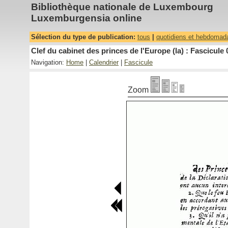
Bibliothèque nationale de Luxembourg
Luxemburgensia online
Sélection du type de publication:
tous
|
quotidiens et hebdomad
Clef du cabinet des princes de l'Europe (la) : Fascicule 
Navigation:
Home
|
Calendrier
|
Fascicule
Zoom