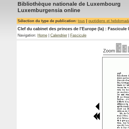
Bibliothèque nationale de Luxembourg
Luxemburgensia online
Sélection du type de publication:
tous
|
quotidiens et hebdomad
Clef du cabinet des princes de l'Europe (la) : Fascicule 
Navigation:
Home
|
Calendrier
|
Fascicule
Zoom