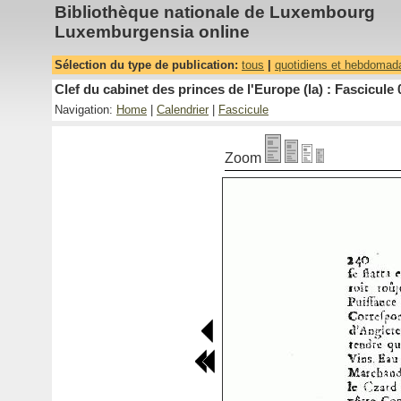
Bibliothèque nationale de Luxembourg
Luxemburgensia online
Sélection du type de publication:
tous
|
quotidiens et hebdomad
Clef du cabinet des princes de l'Europe (la) : Fascicule 
Navigation:
Home
|
Calendrier
|
Fascicule
Zoom