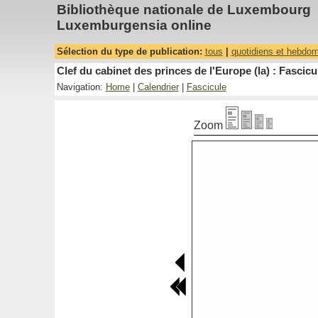
Bibliothèque nationale de Luxembourg
Luxemburgensia online
Sélection du type de publication:
tous
|
quotidiens et hebdo
Clef du cabinet des princes de l'Europe (la) : Fascicu
Navigation:
Home
|
Calendrier
|
Fascicule
Zoom