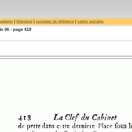
madaires
|
littérature
|
ouvrages de référence
|
cartes postales
le 06 - page 418