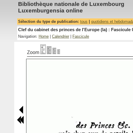
Bibliothèque nationale de Luxembourg
Luxemburgensia online
Sélection du type de publication:
tous
|
quotidiens et hebdomad
Clef du cabinet des princes de l'Europe (la) : Fascicule 
Navigation:
Home
|
Calendrier
|
Fascicule
Zoom