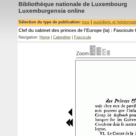
Bibliothèque nationale de Luxembourg
Luxemburgensia online
Sélection du type de publication:
tous
|
quotidiens et hebdomad
Clef du cabinet des princes de l'Europe (la) : Fascicule 
Navigation:
Home
|
Calendrier
|
Fascicule
Zoom