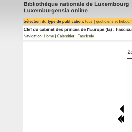
Bibliothèque nationale de Luxembourg
Luxemburgensia online
Sélection du type de publication:
tous
|
quotidiens et hebdo
Clef du cabinet des princes de l'Europe (la) : Fascicu
Navigation:
Home
|
Calendrier
|
Fascicule
Z