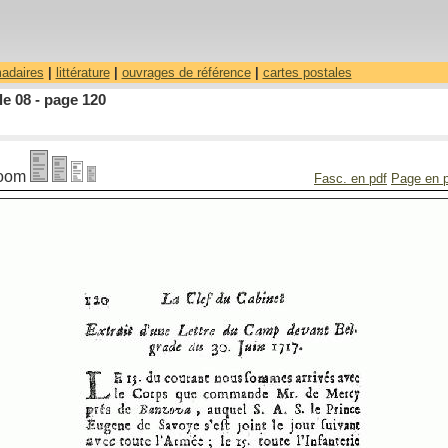
madaires
|
littérature
|
ouvrages de référence
|
cartes postales
le 08 - page 120
oom
Fasc. en pdf
Page en 