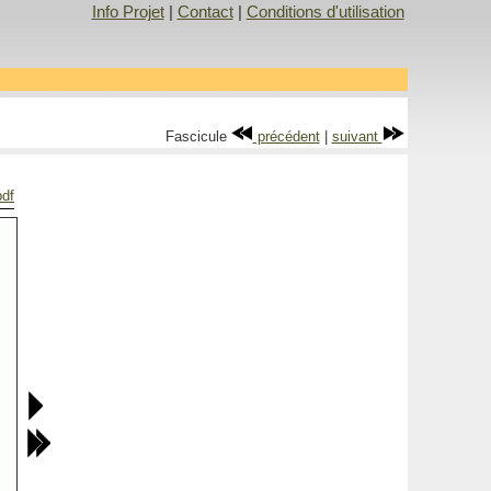
Info Projet
|
Contact
|
Conditions d'utilisation
Fascicule
précédent
|
suivant
pdf