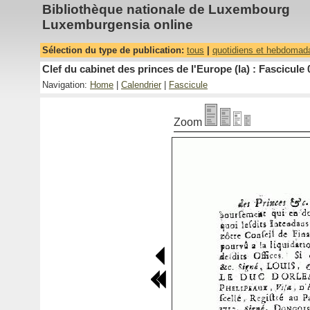
Bibliothèque nationale de Luxembourg
Luxemburgensia online
Sélection du type de publication:
tous
|
quotidiens et hebdomad
Clef du cabinet des princes de l'Europe (la) : Fascicule 
Navigation:
Home
|
Calendrier
|
Fascicule
Zoom