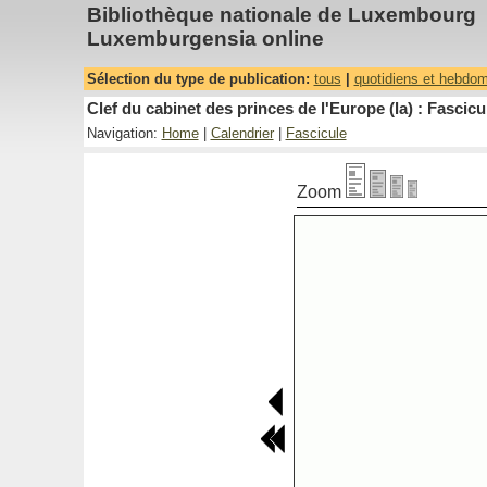
Bibliothèque nationale de Luxembourg
Luxemburgensia online
Sélection du type de publication:
tous
|
quotidiens et hebdo
Clef du cabinet des princes de l'Europe (la) : Fascicu
Navigation:
Home
|
Calendrier
|
Fascicule
Zoom