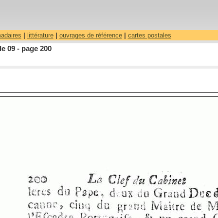
madaires
|
littérature
|
ouvrages de référence
|
cartes postales
le 09 - page 200