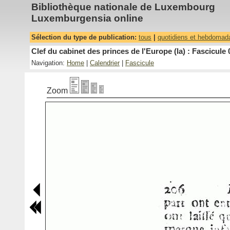
Bibliothèque nationale de Luxembourg
Luxemburgensia online
Sélection du type de publication:
tous
|
quotidiens et hebdomad
Clef du cabinet des princes de l'Europe (la) : Fascicule 
Navigation:
Home
|
Calendrier
|
Fascicule
Zoom