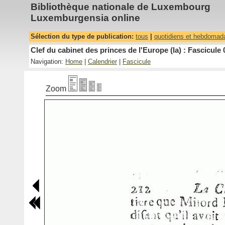
Bibliothèque nationale de Luxembourg
Luxemburgensia online
Sélection du type de publication:
tous
|
quotidiens et hebdomad
Clef du cabinet des princes de l'Europe (la) : Fascicule 
Navigation:
Home
|
Calendrier
|
Fascicule
Zoom