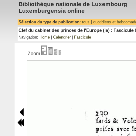
Bibliothèque nationale de Luxembourg
Luxemburgensia online
Sélection du type de publication:
tous
|
quotidiens et hebdomad
Clef du cabinet des princes de l'Europe (la) : Fascicule 
Navigation:
Home
|
Calendrier
|
Fascicule
Zoom