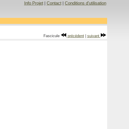
Info Projet
|
Contact
|
Conditions d'utilisation
Fascicule
précédent
|
suivant