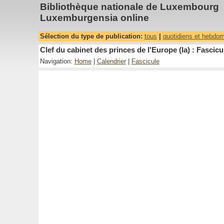
Bibliothèque nationale de Luxembourg
Luxemburgensia online
Sélection du type de publication:
tous
|
quotidiens et hebdo
Clef du cabinet des princes de l'Europe (la) : Fascicu
Navigation:
Home
|
Calendrier
|
Fascicule