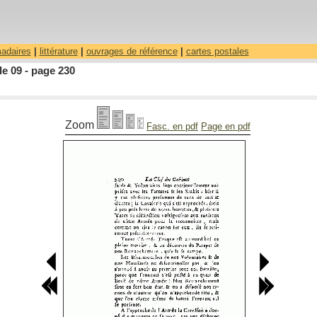
madaires
|
littérature
|
ouvrages de référence
|
cartes postales
le 09 - page 230
Zoom
Fasc. en pdf
Page en pdf