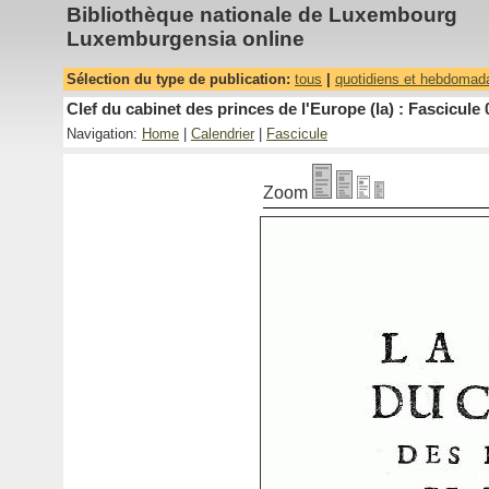
Bibliothèque nationale de Luxembourg
Luxemburgensia online
Sélection du type de publication:
tous
|
quotidiens et hebdomad
Clef du cabinet des princes de l'Europe (la) : Fascicule 
Navigation:
Home
|
Calendrier
|
Fascicule
Zoom