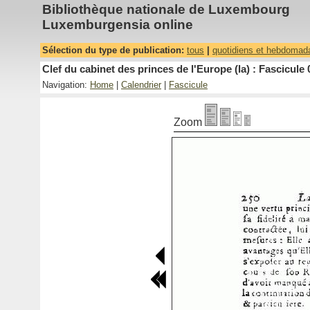
Bibliothèque nationale de Luxembourg
Luxemburgensia online
Sélection du type de publication:
tous
|
quotidiens et hebdomad
Clef du cabinet des princes de l'Europe (la) : Fascicule 
Navigation:
Home
|
Calendrier
|
Fascicule
Zoom