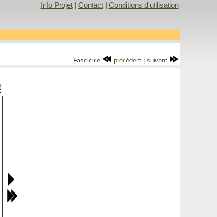
Info Projet
|
Contact
|
Conditions d'utilisation
Fascicule
précédent
|
suivant
f