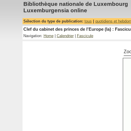
Bibliothèque nationale de Luxembourg
Luxemburgensia online
Sélection du type de publication:
tous
|
quotidiens et hebdo
Clef du cabinet des princes de l'Europe (la) : Fascicu
Navigation:
Home
|
Calendrier
|
Fascicule
Zo