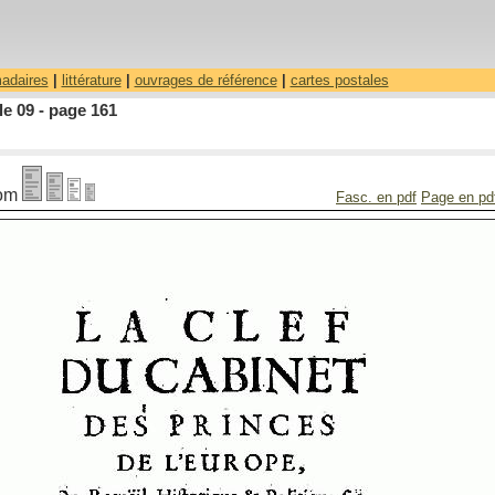
madaires
|
littérature
|
ouvrages de référence
|
cartes postales
le 09 - page 161
om
Fasc. en pdf
Page en pd