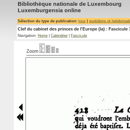
Bibliothèque nationale de Luxembourg
Luxemburgensia online
Sélection du type de publication:
tous
|
quotidiens et hebdomad
Clef du cabinet des princes de l'Europe (la) : Fascicule 
Navigation:
Home
|
Calendrier
|
Fascicule
Zoom