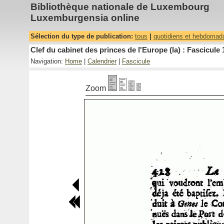
Bibliothèque nationale de Luxembourg
Luxemburgensia online
Sélection du type de publication:
tous
|
quotidiens et hebdomad
Clef du cabinet des princes de l'Europe (la) : Fascicule 
Navigation:
Home
|
Calendrier
|
Fascicule
Zoom