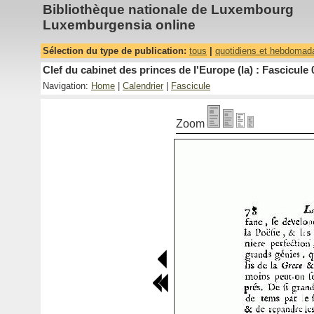
Bibliothèque nationale de Luxembourg
Luxemburgensia online
Sélection du type de publication:
tous
|
quotidiens et hebdomad
Clef du cabinet des princes de l'Europe (la) : Fascicule 
Navigation:
Home
|
Calendrier
|
Fascicule
Zoom