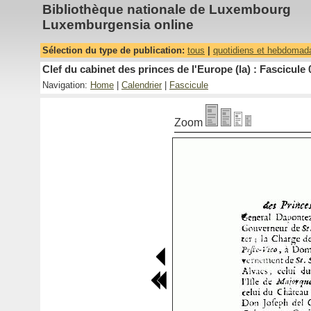
Bibliothèque nationale de Luxembourg
Luxemburgensia online
Sélection du type de publication:
tous
|
quotidiens et hebdomad
Clef du cabinet des princes de l'Europe (la) : Fascicule 
Navigation:
Home
|
Calendrier
|
Fascicule
Zoom