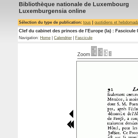
Bibliothèque nationale de Luxembourg
Luxemburgensia online
Sélection du type de publication:
tous
|
quotidiens et hebdomad
Clef du cabinet des princes de l'Europe (la) : Fascicule 
Navigation:
Home
|
Calendrier
|
Fascicule
Zoom