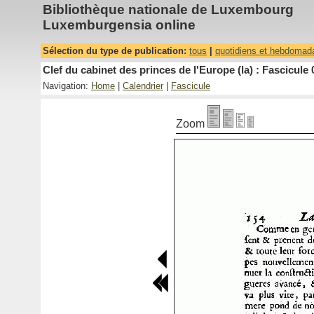
Bibliothèque nationale de Luxembourg
Luxemburgensia online
Sélection du type de publication:
tous
|
quotidiens et hebdomad
Clef du cabinet des princes de l'Europe (la) : Fascicule 
Navigation:
Home
|
Calendrier
|
Fascicule
Zoom