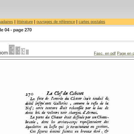
madaires
|
littérature
|
ouvrages de référence
|
cartes postales
le 04 - page 270
oom
Fasc. en pdf
Page en 