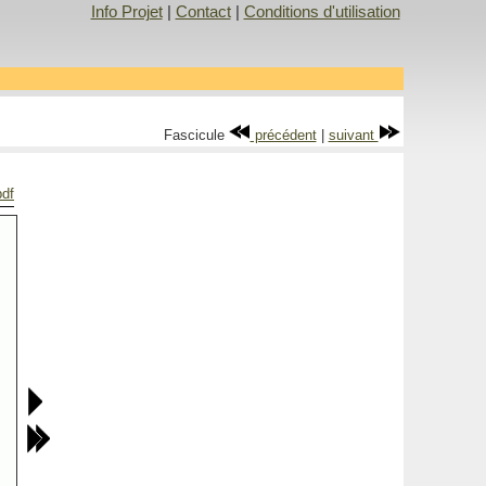
Info Projet
|
Contact
|
Conditions d'utilisation
Fascicule
précédent
|
suivant
pdf