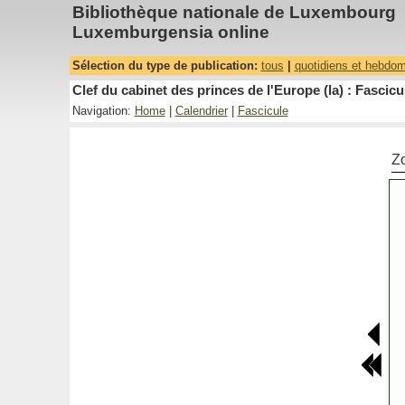
Bibliothèque nationale de Luxembourg
Luxemburgensia online
Sélection du type de publication:
tous
|
quotidiens et hebdo
Clef du cabinet des princes de l'Europe (la) : Fascicu
Navigation:
Home
|
Calendrier
|
Fascicule
Z