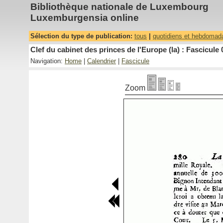
Bibliothèque nationale de Luxembourg
Luxemburgensia online
Sélection du type de publication:
tous
|
quotidiens et hebdomad
Clef du cabinet des princes de l'Europe (la) : Fascicule 
Navigation:
Home
|
Calendrier
|
Fascicule
Zoom