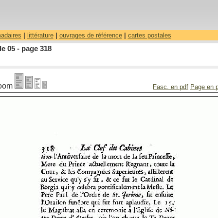
madaires
|
littérature
|
ouvrages de référence
|
cartes postales
le 05 - page 318
oom
Fasc. en pdf
Page en 