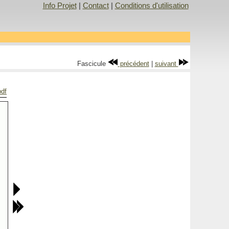
Info Projet
|
Contact
|
Conditions d'utilisation
Fascicule
précédent
|
suivant
pdf