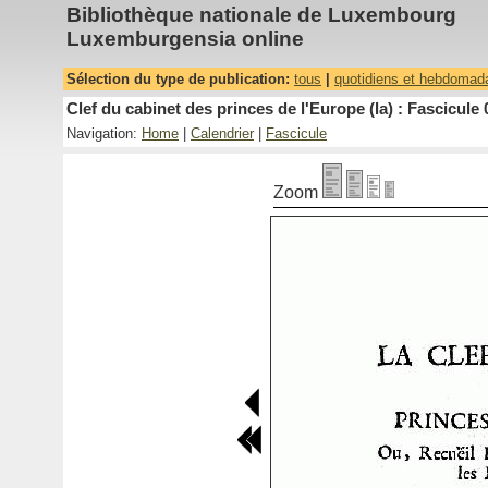
Bibliothèque nationale de Luxembourg
Luxemburgensia online
Sélection du type de publication:
tous
|
quotidiens et hebdomad
Clef du cabinet des princes de l'Europe (la) : Fascicule 
Navigation:
Home
|
Calendrier
|
Fascicule
Zoom