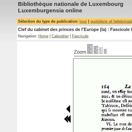
Bibliothèque nationale de Luxembourg
Luxemburgensia online
Sélection du type de publication:
tous
|
quotidiens et hebdomad
Clef du cabinet des princes de l'Europe (la) : Fascicule 
Navigation:
Home
|
Calendrier
|
Fascicule
Zoom