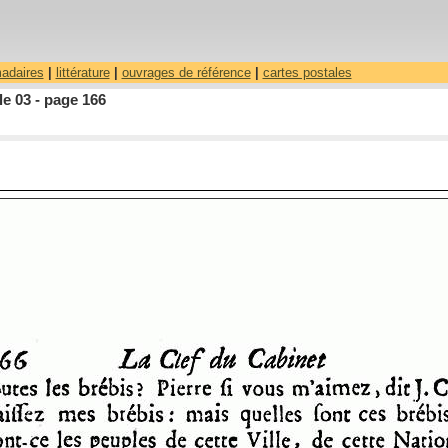
madaires
|
littérature
|
ouvrages de référence
|
cartes postales
le 03 - page 166