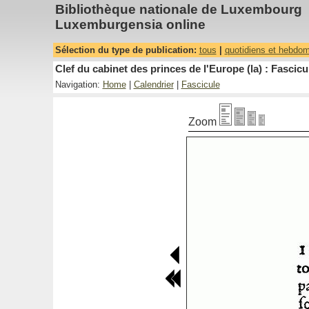
Bibliothèque nationale de Luxembourg
Luxemburgensia online
Sélection du type de publication:
tous
|
quotidiens et hebdo
Clef du cabinet des princes de l'Europe (la) : Fascicu
Navigation:
Home
|
Calendrier
|
Fascicule
Zoom