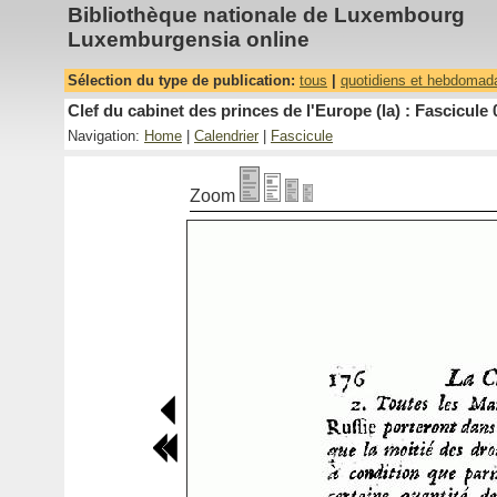
Bibliothèque nationale de Luxembourg
Luxemburgensia online
Sélection du type de publication:
tous
|
quotidiens et hebdomad
Clef du cabinet des princes de l'Europe (la) : Fascicule 
Navigation:
Home
|
Calendrier
|
Fascicule
Zoom