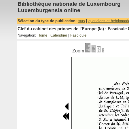
Bibliothèque nationale de Luxembourg
Luxemburgensia online
Sélection du type de publication:
tous
|
quotidiens et hebdomad
Clef du cabinet des princes de l'Europe (la) : Fascicule 
Navigation:
Home
|
Calendrier
|
Fascicule
Zoom