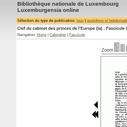
Bibliothèque nationale de Luxembourg
Luxemburgensia online
Sélection du type de publication:
tous
|
quotidiens et hebdomad
Clef du cabinet des princes de l'Europe (la) : Fascicule 
Navigation:
Home
|
Calendrier
|
Fascicule
Zoom